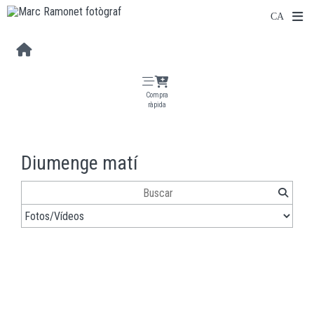
Compra
ràpida
Diumenge matí